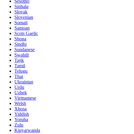
Sesotho
Sinhala
Slovak
Slovenian
Somali
Samoan
Scots Gaelic
Shona
Sindhi
Sundanese
Swahili
Tajik
Tamil
Telugu
Thai
Ukrainian
Urdu
Uzbek
Vietnamese
Welsh
Xhosa
Yiddish
Yoruba
Zulu
Kinyarwanda