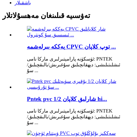
باشقىلار
تەۋسىيە قىلىنغان مەھسۇلاتلار
يەككە بىرلەشمە CPVC توپ كلاپان ...
ئۈسكۈنە پارامېتىرلىرى ماركا نامى: PNTEK
ئىشلىتىلىشى: دېھقانچىلىق سۇغىرىش/بالىقچىلىق/
سۇ ...
Pntek pvc شارلىق كلاپان 1/2 hi...
ئۈسكۈنە پارامېتىرلىرى ماركا نامى: PNTEK
ئىشلىتىلىشى: دېھقانچىلىق سۇغىرىش/بالىقچىلىق/
سۇ ...