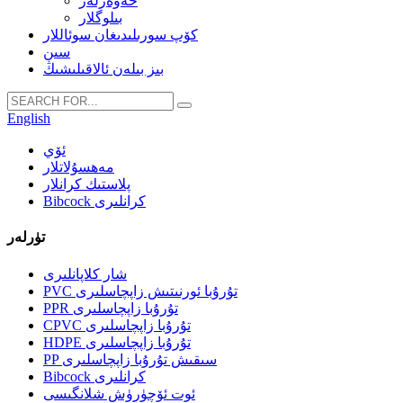
خەۋەرلەر
بىلوگلار
كۆپ سورىلىدىغان سوئاللار
سىن
بىز بىلەن ئالاقىلىشىڭ
English
ئۆي
مەھسۇلاتلار
پلاستىك كرانلار
Bibcock كرانلىرى
تۈرلەر
شار كلاپانلىرى
PVC تۇرۇبا ئورنىتىش زاپچاسلىرى
PPR تۇرۇبا زاپچاسلىرى
CPVC تۇرۇبا زاپچاسلىرى
HDPE تۇرۇبا زاپچاسلىرى
PP سىقىش تۇرۇبا زاپچاسلىرى
Bibcock كرانلىرى
ئوت ئۆچۈرۈش شلانگىسى