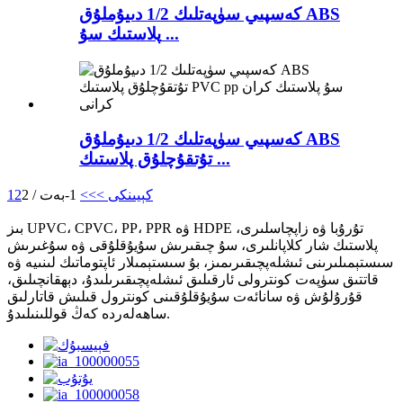
كەسپىي سۈپەتلىك 1/2 دىيۇملۇق ABS
پلاستىك سۇ ...
كەسپىي سۈپەتلىك 1/2 دىيۇملۇق ABS
تۇتقۇچلۇق پلاستىك ...
كېيىنكى >
>>
1-بەت / 2
2
1
بىز UPVC، CPVC، PP، PPR ۋە HDPE تۇرۇبا ۋە زاپچاسلىرى،
پلاستىك شار كلاپانلىرى، سۇ چىقىرىش سۇيۇقلۇقى ۋە سۇغىرىش
سىستېمىلىرىنى ئىشلەپچىقىرىمىز، بۇ سىستېمىلار ئاپتوماتىك لىنىيە ۋە
قاتتىق سۈپەت كونترولى ئارقىلىق ئىشلەپچىقىرىلىدۇ، دېھقانچىلىق،
قۇرۇلۇش ۋە سانائەت سۇيۇقلۇقىنى كونترول قىلىش قاتارلىق
ساھەلەردە كەڭ قوللىنىلىدۇ.