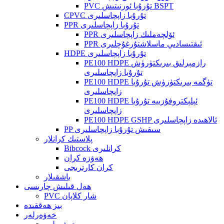
PVC تۇرۇبا ئورنىتىش BSPT
CPVC تۇرۇبا زاپچاسلىرى
PPR تۇرۇبا زاپچاسلىرى
PPR ئۆلچەملىك زاپچاسلىرى
PPR ئىقتىسادىي ماسلاشتۇرغۇچلىرى
HDPE تۇرۇبا زاپچاسلىرى
PE100 HDPE رازمېرلىق بىرىكتۈرۈش
تۇرۇبا زاپچاسلىرى
PE100 HDPE تۈگمە بىرىكتۈرۈش تۇرۇبا
زاپچاسلىرى
PE100 HDPE ئېلېكتروفۇزىيە تۇرۇبا
زاپچاسلىرى
PE100 HDPE GSHP ئالاھىدە زاپچاسلىرى
PP سىقىش تۇرۇبا زاپچاسلىرى
پلاستىك كرانلار
Bibcock كرانلىرى
ھەۋزە كران
كران كارترىجى
باشقىلار
ھەل قىلىش چارىسى
PVC شار كلاپان
بىز ھەققىدە
خەۋەرلەر