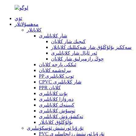
ئۆي
مەھسۇلاتلار
كلاپانلار
شار كلاپانلىرى
كىچىك شار كلاپان
سەككىز بۇلۇڭلۇق شار شەكىللىك كلاپانلار
ئەر ئايال شار كلاپانلىرى
چوڭ رازمېرلىق شار كلاپان
ئىككى پارچە كلاپان
بىرلەشمە كلاپان
PP توپ كلاپانلىرى
CPVC شار كلاپانلىرى
PPR كلاپان
پۇت كلاپانلىرى
دەرۋازا كلاپانلىرى
كېپىنەك كلاپانلىرى
توسۇش كلاپانلىرى
تەكشۈرۈش كلاپانلىرى
بۇلۇڭلۇق كلاپانلار
تۇرۇبا ئورنىتىش ئۈسكۈنىلىرى
PVC تۇرۇبا ئورنىتىش زاپچاسلىرى