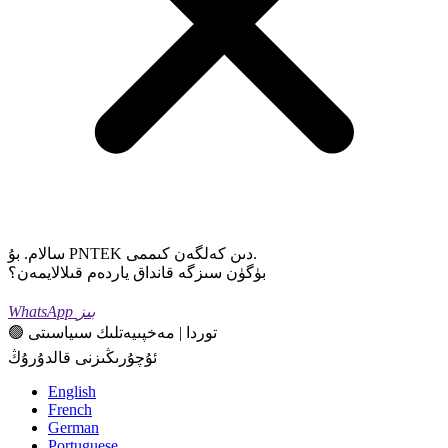
سالام. بۇ PNTEK دىن كەلگەن كىممى.
بۈگۈن سىزگە قانداق ياردەم قىلالايمەن؟
WhatsApp بىز
🟢 توردا | مەخپىيەتلىك سىياسىتى
ئۇچۇرىڭىزنى قالدۇرۇڭ
English
French
German
Portuguese